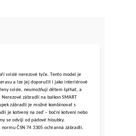
oří svislé nerezové tyče. Tento model je
rasu a lze jej doporučit i jako interiérové
oženy svisle, neumožňují dětem šplhat, a
ší. Nerezové zábradlí na balkon SMART
oupek zábradlí je možné kombinovat s
í je kotvený na zeď – boční kotvení nebo
my se odvíjí od pádové hloubky.
a normu ČSN 74 3305 ochranná zábradlí.