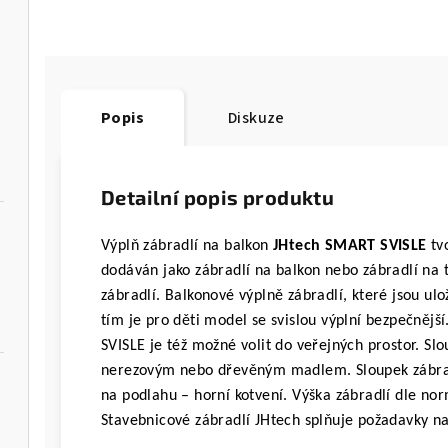
Popis
Diskuze
Detailní popis produktu
Výplň zábradlí na balkon
JHtech SMART SVISLE
tv
dodáván jako zábradlí na balkon nebo zábradlí na te
zábradlí. Balkonové výplně zábradlí, které jsou ul
tím je pro děti model se svislou výplní bezpečněj
SVISLE je též možné volit do veřejných prostor. Sl
nerezovým nebo dřevěným madlem. Sloupek zábradl
na podlahu – horní kotvení. Výška zábradlí dle nor
Stavebnicové zábradlí JHtech splňuje požadavky n