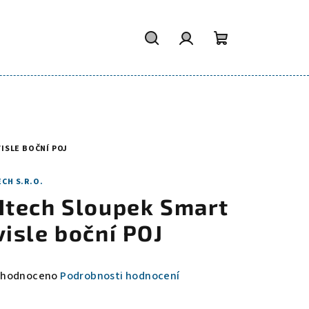
Hledat
Přihlášení
Nákupní
košík
ISLE BOČNÍ POJ
CH S.R.O.
Htech Sloupek Smart
visle boční POJ
měrné
hodnoceno
Podrobnosti hodnocení
nocení
duktu