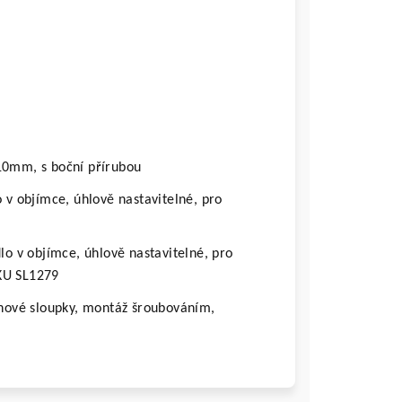
M10mm, s boční přírubou
v objímce, úhlově nastavitelné, pro
o v objímce, úhlově nastavitelné, pro
KU SL1279
uhové sloupky, montáž šroubováním,