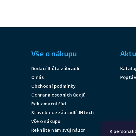
Z
á
Vše o nákupu
Aktu
p
a
Dodací lhůta zábradlí
Katalo
t
O nás
Poptá
Obchodní podmínky
í
Ochrana osobních údajů
Reklamační řád
Stavebnice zábradlí JHtech
Vše o nákupu
Řekněte nám svůj názor
K personali