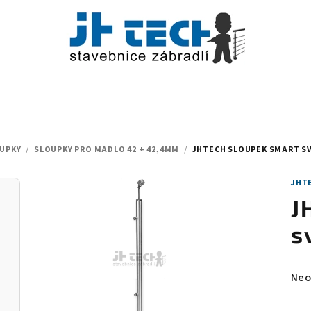
UPKY
/
SLOUPKY PRO MADLO 42 + 42,4MM
/
JHTECH SLOUPEK SMART SV
JHTE
J
s
Prů
Neo
hod
pro