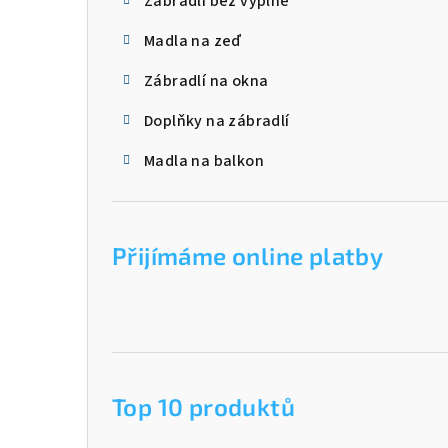
Zábradlí bez výplně
Madla na zeď
Zábradlí na okna
Doplňky na zábradlí
Madla na balkon
Přijímáme online platby
Top 10 produktů