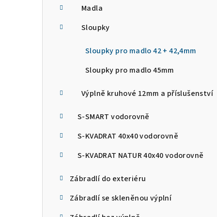
a
Madla
n
Sloupky
n
Sloupky pro madlo 42 + 42,4mm
í
Sloupky pro madlo 45mm
p
Výplně kruhové 12mm a příslušenství
a
n
S-SMART vodorovně
e
S-KVADRAT 40x40 vodorovně
l
S-KVADRAT NATUR 40x40 vodorovně
Zábradlí do exteriéru
Zábradlí se skleněnou výplní