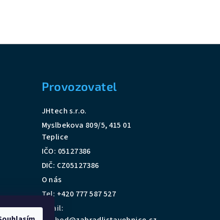
Provozovatel
JHtech s.r.o.
Myslbekova 809/5, 415 01
Teplice
IČO: 05127386
DIČ: CZ05127386
O nás
Tel:
+420 777 587 527
Email:
Souhlasím
obchod@zabradlistavebnice.cz