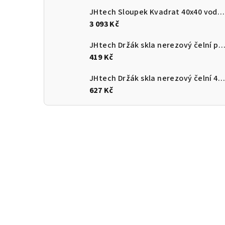
JHtech Sloupek Kvadrat 40x40 vodorovně boční DKB
3 093 Kč
JHtech Držák skla nerezový čelní průměr 60mm rad
419 Kč
JHtech Držák skla nerezový čelní 40x40mm pro jekl
627 Kč