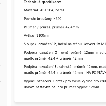
ční PFJ
Technická specifikace:
Materiál: AISI 304, nerez
Povrch: broušený, K320
Průměr / průřez: průměr 42,4mm
J
Výška:
1100mm
Sloupek: označení
P
, boční na stěnu, kotvení 2x 
J
Podpěra: označení
O
, rovná, průměr 12mm, madlo 
madlo průměr 42,4 + průměr 42mm
ční DFJ
Podpěra: označení
S
, zahnutá, průměr 12mm, madl
madlo průměr 42,4 + průměr 42mm - NA POPTÁV
ční DOJ
Výplně: označení
J,
držák pro svislé výplně pro kr
úhlově nastavitelné, pro průměr výplně 12mm
ční POJ