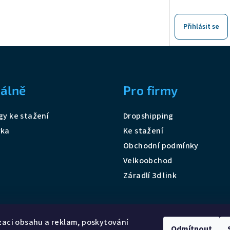
Přihlásit se
álně
Pro firmy
gy ke stažení
Dropshipping
vka
Ke stažení
Obchodní podmínky
Velkoobchod
Záradlí 3d link
zaci obsahu a reklam, poskytování
Odmítnout