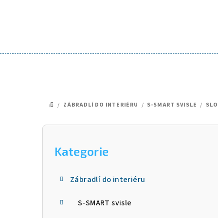
Přejít
na
obsah
/
ZÁBRADLÍ DO INTERIÉRU
/
S-SMART SVISLE
/
SLO
DOMŮ
P
o
Kategorie
Přeskočit
kategorie
s
Zábradlí do interiéru
t
S-SMART svisle
r