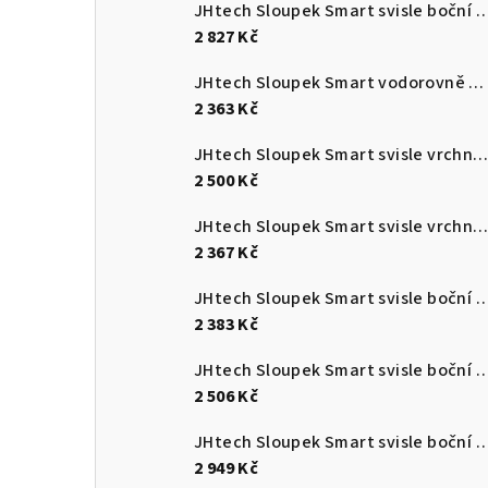
JHtech Sloupek Smart svisle bo
2 827 Kč
JHtech Sloupek Smart vodorovně boční DON
2 363 Kč
JHtech Sloupek Smart svisle vrchní VO
2 500 Kč
JHtech Sloupek Smart svisle vrchní VF
2 367 Kč
JHtech Sloupek Smart svisle bo
2 383 Kč
JHtech Sloupek Smart svisle bo
2 506 Kč
JHtech Sloupek Smart svisle bo
2 949 Kč