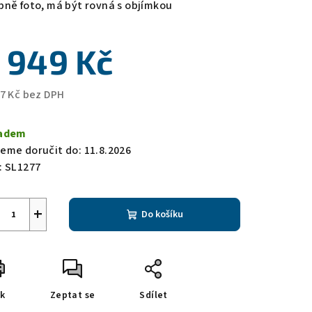
bně foto, má být rovná s objímkou
 949 Kč
zdiček.
37 Kč bez DPH
ná
a:
adem
eme doručit do:
11.8.2026
:
SL1277
+
Do košíku
sk
Zeptat se
Sdílet