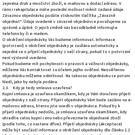
zejména druh a množství zboží, e-mailovou a dodací adresu. V
rámci rekapitulace máte poslední možnost měnit zadané údaje.
Závaznou objednávku podáte stisknutím tlačítka „Závazně
objednat“. Údaje uvedené v závazné objednávce považujeme za
správné a úplné. O jejich změně nás bezodkladně informujte
telefonicky či e-mailem.
O obdržení objednávky Vás budeme informovat. Informace
(potvrzení) o obdržení objednávky je zasílána automaticky a
nejedná se o přijetí objednávky z naší strany, pokud to v potvrzení
není výslovně uvedeno.
Pokud budeme mít pochybnosti o pravosti a vážnosti objednávky,
můžeme Vás kontaktovat za účelem jejího ověření. Neověřenou
objednávku můžeme odmítnout. Na takovou objednávku se potom
hledí, jako by nebyla podána.
2.3. Kdy je tedy smlouva uzavřena?
Kupní smlouva je uzavřena okamžikem, kdy je Vám doručeno přijetí
objednávky z naší strany. Přijetí objednávky Vám bude zasláno na e-
mailovou adresu, kterou jste uvedli v objednávce. Pokud by k
přijetí objednávky nedošlo, je smlouva uzavřena okamžikem, kdy
uhradíte celou kupní cenu nebo převezmete objednané zboží
(podle toho, co nastane dříve). Přijetí objednávky (akceptace)
může být součástí informace o obdržení objednávky dle článku 2.2