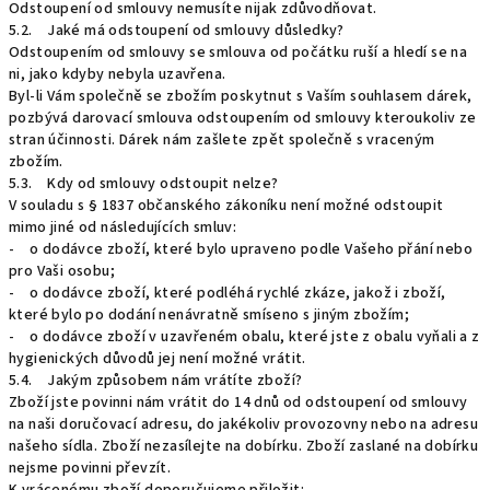
Odstoupení od smlouvy nemusíte nijak zdůvodňovat.
5.2. Jaké má odstoupení od smlouvy důsledky?
Odstoupením od smlouvy se smlouva od počátku ruší a hledí se na
ni, jako kdyby nebyla uzavřena.
Byl-li Vám společně se zbožím poskytnut s Vaším souhlasem dárek,
pozbývá darovací smlouva odstoupením od smlouvy kteroukoliv ze
stran účinnosti. Dárek nám zašlete zpět společně s vraceným
zbožím.
5.3. Kdy od smlouvy odstoupit nelze?
V souladu s § 1837 občanského zákoníku není možné odstoupit
mimo jiné od následujících smluv:
- o dodávce zboží, které bylo upraveno podle Vašeho přání nebo
pro Vaši osobu;
- o dodávce zboží, které podléhá rychlé zkáze, jakož i zboží,
které bylo po dodání nenávratně smíseno s jiným zbožím;
- o dodávce zboží v uzavřeném obalu, které jste z obalu vyňali a z
hygienických důvodů jej není možné vrátit.
5.4. Jakým způsobem nám vrátíte zboží?
Zboží jste povinni nám vrátit do 14 dnů od odstoupení od smlouvy
na naši doručovací adresu, do jakékoliv provozovny nebo na adresu
našeho sídla. Zboží nezasílejte na dobírku. Zboží zaslané na dobírku
nejsme povinni převzít.