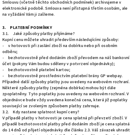
Smlouvu (včetně těchto obchodních podmínek) archivujeme v
elektronické podobě. Smlouva není přístupná třetím osobám, ale
na vyžádání Vám ji zašleme.
3. PLATEBNÍ PODMÍNKY
3.1. Jaké způsoby platby přijímáme?
Kupní cenu můžete uhradit především následujícími způsoby:
- v hotovosti při zaslání zboží na dobírku nebo při osobním
odběru;
- bezhotovostně před dodáním zboží převodem na náš bankovní
účet (pokyny Vám budou sděleny v potvrzení objednávky);
- bezhotovostně platební kartou;
- bezhotovostně prostřednictvím platební brány GP webpay.
Případné další způsoby platby jsou uvedeny na webovém rozhraní.
Některé způsoby platby (zejména dobírka) mohou být dále
zpoplatněny. Tyto poplatky jsou uvedeny na webovém rozhraní. V
objednávce bude vždy uvedena konečná cena, která již poplatky
související se zvoleným způsobem platby zahrnuje.
3.2. Kdy nastane splatnost kupní ceny?
V případě platby v hotovosti je cena splatná při převzetí zboží. V
případě bezhotovostní platby před dodáním zboží je cena splatná
do 14 dnů od přijetí objednávky dle článku 2.3. Váš závazek uhradit