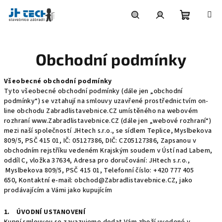
Přejít
na
obsah
Nákupní
Hledat
Přihlášení
Obchodní podmínky
košík
Všeobecné obchodní podmínky
Tyto všeobecné obchodní podmínky (dále jen „obchodní
podmínky“) se vztahují na smlouvy uzavřené prostřednictvím on-
line obchodu Zabradlistavebnice.CZ umístěného na webovém
rozhraní www.Zabradlistavebnice.CZ (dále jen „webové rozhraní“)
mezi naší společností JHtech s.r.o., se sídlem Teplice, Myslbekova
809/5, PSČ 415 01, IČ: 05127386, DIČ: CZ05127386, Zapsanou v
obchodním rejstříku vedeném Krajským soudem v Ústí nad Labem,
oddíl C, vložka 37634, Adresa pro doručování: JHtech s.r.o.,
Myslbekova 809/5, PSČ 415 01, Telefonní číslo: +420 777 405
650, Kontaktní e-mail: obchod@Zabradlistavebnice.CZ, jako
prodávajícím a Vámi jako kupujícím
1. ÚVODNÍ USTANOVENÍ