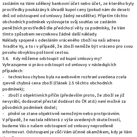
zasláním na Vámi sdělený bankovní účet nebo účet, ze kterého byly
prostředky poukázány k úhradě kupní ceny (pokud nám do deseti
dnů od odstoupení od smlouvy žádný nesdělíte). Přijetím těchto
obchodních podmínek vyslovujete svůj souhlas se zasláním
peněžních prostředků dle předchozí věty za podmínky, že Vám
tímto způsobem nevzniknou žádné další náklady.
Náklady spojené s odesláním vráceného zboží na naši adresu
hradíte Vy, a to i v případě, že zboží nemůže být vráceno pro svou
povahu obvyklou poštovní cestou.
5.6. Kdy můžeme odstoupit od kupní smlouvy my?
Vyhrazujeme si právo odstoupit od smlouvy v následujících
případech:
- technickou chybou byla na webovém rozhraní uvedena zcela
zjevně chybná cena zboží (článek 2.5 těchto obchodních
podmínek);
- zboží z objektivních příčin (především proto, že zboží se již
nevyrábí, dodavatel přestal dodávat do ČR atd.) není možné za
původních podmínek dodat;
- plnění se stane objektivně nemožným nebo protiprávním.
V případě, že nastala některá z výše uvedených skutečností,
budeme Vás o našem odstoupení od smlouvy neprodleně
informovat. Odstoupení je vůči Vám účinné okamžikem, kdy je Vám