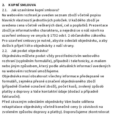
2. KUPNÍ SMLOUVA
2.1. Jak uzavíráme kupní smlouvu?
Na webovém rozhraní je uveden seznam zboží včetně popisu
hlavních vlastností jednotlivých položek. U každého zboží je
uvedena cena včetně veškerých daní, cel a poplatků. Prezentace
zboží je informativního charakteru, a nejedná se o náš návrh na
uzavření smlouvy ve smyslu § 1732 odst. 2 občanského zákoníku.
Pro uzavření smlouvy je nutné, abyste odeslali objednávku, a aby
došlo k přijetí této objednávky z naší strany.
2.2. Jak podat objednávku?
Objednávku můžete podat vždy prostřednictvím webového
rozhraní (vyplněním formuláře), případně i telefonicky, e-mailem
nebo jiným způsobem, který podle aktuálních informací uvedených
na webovém rozhraní umožňujeme.
Objednávka musí obsahovat všechny informace předepsané ve
formuláři, zejména přesné označení objednávaného zboží
(případně číselné označení zboží), počet kusů, zvolený způsob
platby a dopravy a Vaše kontaktní údaje (dodací a případně
fakturační).
Před závazným odesláním objednávky Vám bude sdělena
rekapitulace objednávky včetně konečné ceny (v závislosti na
zvoleném způsobu dopravy a platby). Doporučujeme zkontrolovat