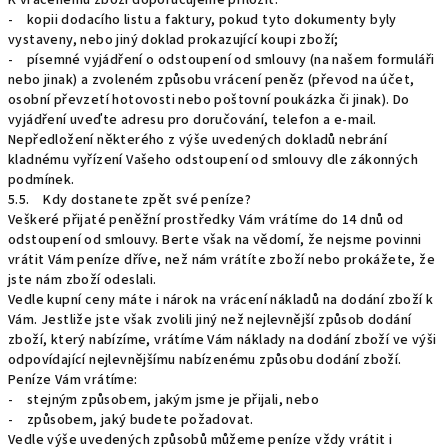
K vrácenému zboží doporučujeme přiložit:
- kopii dodacího listu a faktury, pokud tyto dokumenty byly
vystaveny, nebo jiný doklad prokazující koupi zboží;
- písemné vyjádření o odstoupení od smlouvy (na našem formuláři
nebo jinak) a zvoleném způsobu vrácení peněz (převod na účet,
osobní převzetí hotovosti nebo poštovní poukázka či jinak). Do
vyjádření uveďte adresu pro doručování, telefon a e-mail.
Nepředložení některého z výše uvedených dokladů nebrání
kladnému vyřízení Vašeho odstoupení od smlouvy dle zákonných
podmínek.
5.5. Kdy dostanete zpět své peníze?
Veškeré přijaté peněžní prostředky Vám vrátíme do 14 dnů od
odstoupení od smlouvy. Berte však na vědomí, že nejsme povinni
vrátit Vám peníze dříve, než nám vrátíte zboží nebo prokážete, že
jste nám zboží odeslali.
Vedle kupní ceny máte i nárok na vrácení nákladů na dodání zboží k
Vám. Jestliže jste však zvolili jiný než nejlevnější způsob dodání
zboží, který nabízíme, vrátíme Vám náklady na dodání zboží ve výši
odpovídající nejlevnějšímu nabízenému způsobu dodání zboží.
Peníze Vám vrátíme:
- stejným způsobem, jakým jsme je přijali, nebo
- způsobem, jaký budete požadovat.
Vedle výše uvedených způsobů můžeme peníze vždy vrátit i