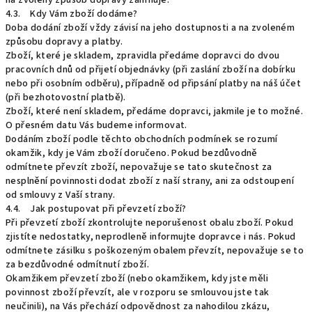
na zvolený způsob dopravy zahrnuje.
4.3. Kdy Vám zboží dodáme?
Doba dodání zboží vždy závisí na jeho dostupnosti a na zvoleném
způsobu dopravy a platby.
Zboží, které je skladem, zpravidla předáme dopravci do dvou
pracovních dnů od přijetí objednávky (při zaslání zboží na dobírku
nebo při osobním odběru), případně od připsání platby na náš účet
(při bezhotovostní platbě).
Zboží, které není skladem, předáme dopravci, jakmile je to možné.
O přesném datu Vás budeme informovat.
Dodáním zboží podle těchto obchodních podmínek se rozumí
okamžik, kdy je Vám zboží doručeno. Pokud bezdůvodně
odmítnete převzít zboží, nepovažuje se tato skutečnost za
nesplnění povinnosti dodat zboží z naší strany, ani za odstoupení
od smlouvy z Vaší strany.
4.4. Jak postupovat při převzetí zboží?
Při převzetí zboží zkontrolujte neporušenost obalu zboží. Pokud
zjistíte nedostatky, neprodleně informujte dopravce i nás. Pokud
odmítnete zásilku s poškozeným obalem převzít, nepovažuje se to
za bezdůvodné odmítnutí zboží.
Okamžikem převzetí zboží (nebo okamžikem, kdy jste měli
povinnost zboží převzít, ale v rozporu se smlouvou jste tak
neučinili), na Vás přechází odpovědnost za nahodilou zkázu,