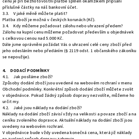
cenu je při bezhotovostní platbě splněn okamžikem připsání
příslušné částky na náš bankovní účet.
3.3. V jaké měně můžete platit?
Platba zboží je možná v českých korunách (Kč).
3.4. Kdy můžeme požadovat zálohu nebo uhrazení předem?
Zálohu na kupní cenu můžeme požadovat především u objednávek
s celkovou cenou nad 5.000 Kč.
Dále jsme oprávněni požádat Vás o uhrazení celé ceny zboží před
jeho odesláním nebo předáním (§ 2119 odst. 1 občanského zákoníku
se nepoužije).
4. DODACÍ PODMÍNKY
4.1. Jak posíláme zboží?
Způsoby dodání zboží jsou uvedené na webovém rozhraní v menu
Obchodní podmínky. Konkrétní způsob dodání zboží můžete zvolit
v objednávce. Pokud žádný způsob dopravy nezvolíte, můžeme ho
určit my.
4.2. Jaké jsou náklady na dodání zboží?
Náklady na dodání zboží závisí vždy na velikosti a povaze zboží a na
ceníku zvoleného dopravce. Aktuální náklady na dodání zboží jsou
uvedeny na webovém rozhraní.
V objednávce bude vždy uvedena konečná cena, která již náklady