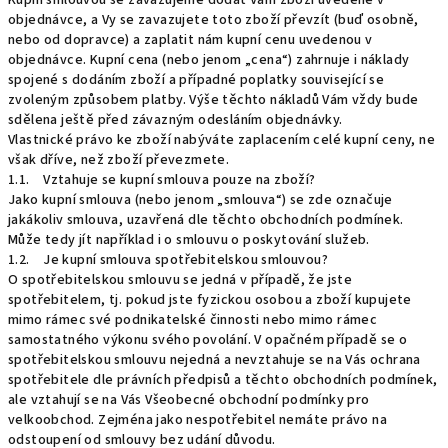
Kupní smlouvou se zavazujeme dodat Vám zboží uvedené v
objednávce, a Vy se zavazujete toto zboží převzít (buď osobně,
nebo od dopravce) a zaplatit nám kupní cenu uvedenou v
objednávce. Kupní cena (nebo jenom „cena“) zahrnuje i náklady
spojené s dodáním zboží a případné poplatky související se
zvoleným způsobem platby. Výše těchto nákladů Vám vždy bude
sdělena ještě před závazným odesláním objednávky.
Vlastnické právo ke zboží nabýváte zaplacením celé kupní ceny, ne
však dříve, než zboží převezmete.
1.1. Vztahuje se kupní smlouva pouze na zboží?
Jako kupní smlouva (nebo jenom „smlouva“) se zde označuje
jakákoliv smlouva, uzavřená dle těchto obchodních podmínek.
Může tedy jít například i o smlouvu o poskytování služeb.
1.2. Je kupní smlouva spotřebitelskou smlouvou?
O spotřebitelskou smlouvu se jedná v případě, že jste
spotřebitelem, tj. pokud jste fyzickou osobou a zboží kupujete
mimo rámec své podnikatelské činnosti nebo mimo rámec
samostatného výkonu svého povolání. V opačném případě se o
spotřebitelskou smlouvu nejedná a nevztahuje se na Vás ochrana
spotřebitele dle právních předpisů a těchto obchodních podmínek,
ale vztahují se na Vás Všeobecné obchodní podmínky pro
velkoobchod. Zejména jako nespotřebitel nemáte právo na
odstoupení od smlouvy bez udání důvodu.