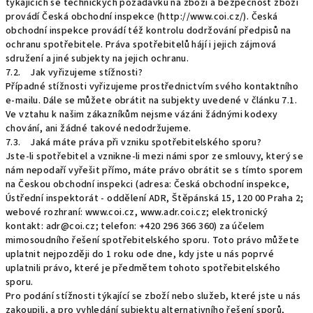
týkajících se technických požadavků na zboží a bezpečnost zboží
provádí Česká obchodní inspekce (http://www.coi.cz/). Česká
obchodní inspekce provádí též kontrolu dodržování předpisů na
ochranu spotřebitele. Práva spotřebitelů hájí i jejich zájmová
sdružení a jiné subjekty na jejich ochranu.
7.2. Jak vyřizujeme stížnosti?
Případné stížnosti vyřizujeme prostřednictvím svého kontaktního
e-mailu. Dále se můžete obrátit na subjekty uvedené v článku 7.1.
Ve vztahu k našim zákazníkům nejsme vázáni žádnými kodexy
chování, ani žádné takové nedodržujeme.
7.3. Jaká máte práva při vzniku spotřebitelského sporu?
Jste-li spotřebitel a vznikne-li mezi námi spor ze smlouvy, který se
nám nepodaří vyřešit přímo, máte právo obrátit se s tímto sporem
na Českou obchodní inspekci (adresa: Česká obchodní inspekce,
Ústřední inspektorát - oddělení ADR, Štěpánská 15, 120 00 Praha 2;
webové rozhraní: www.coi.cz, www.adr.coi.cz; elektronický
kontakt: adr@coi.cz; telefon: +420 296 366 360) za účelem
mimosoudního řešení spotřebitelského sporu. Toto právo můžete
uplatnit nejpozději do 1 roku ode dne, kdy jste u nás poprvé
uplatnili právo, které je předmětem tohoto spotřebitelského
sporu.
Pro podání stížnosti týkající se zboží nebo služeb, které jste u nás
zakoupili, a pro vyhledání subjektu alternativního řešení sporů,