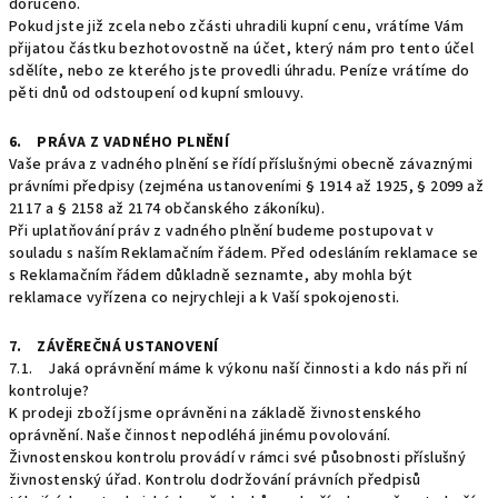
doručeno.
Pokud jste již zcela nebo zčásti uhradili kupní cenu, vrátíme Vám
přijatou částku bezhotovostně na účet, který nám pro tento účel
sdělíte, nebo ze kterého jste provedli úhradu. Peníze vrátíme do
pěti dnů od odstoupení od kupní smlouvy.
6. PRÁVA Z VADNÉHO PLNĚNÍ
Vaše práva z vadného plnění se řídí příslušnými obecně závaznými
právními předpisy (zejména ustanoveními § 1914 až 1925, § 2099 až
2117 a § 2158 až 2174 občanského zákoníku).
Při uplatňování práv z vadného plnění budeme postupovat v
souladu s naším Reklamačním řádem. Před odesláním reklamace se
s Reklamačním řádem důkladně seznamte, aby mohla být
reklamace vyřízena co nejrychleji a k Vaší spokojenosti.
7. ZÁVĚREČNÁ USTANOVENÍ
7.1. Jaká oprávnění máme k výkonu naší činnosti a kdo nás při ní
kontroluje?
K prodeji zboží jsme oprávněni na základě živnostenského
oprávnění. Naše činnost nepodléhá jinému povolování.
Živnostenskou kontrolu provádí v rámci své působnosti příslušný
živnostenský úřad. Kontrolu dodržování právních předpisů