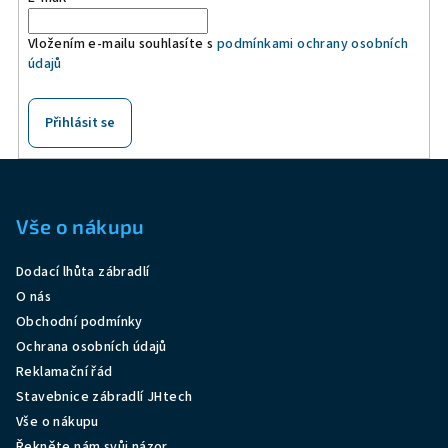
Vložením e-mailu souhlasíte s
podmínkami ochrany osobních
údajů
Přihlásit se
Z
á
p
Vše o nákupu
a
Dodací lhůta zábradlí
t
O nás
í
Obchodní podmínky
Ochrana osobních údajů
Reklamační řád
Stavebnice zábradlí JHtech
Vše o nákupu
Řekněte nám svůj názor