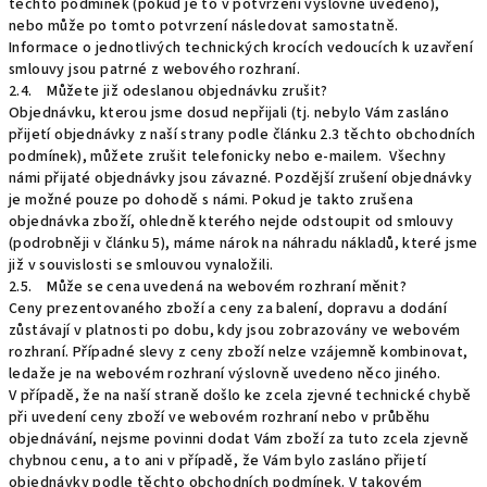
těchto podmínek (pokud je to v potvrzení výslovně uvedeno),
nebo může po tomto potvrzení následovat samostatně.
Informace o jednotlivých technických krocích vedoucích k uzavření
smlouvy jsou patrné z webového rozhraní.
2.4. Můžete již odeslanou objednávku zrušit?
Objednávku, kterou jsme dosud nepřijali (tj. nebylo Vám zasláno
přijetí objednávky z naší strany podle článku 2.3 těchto obchodních
podmínek), můžete zrušit telefonicky nebo e-mailem. Všechny
námi přijaté objednávky jsou závazné. Pozdější zrušení objednávky
je možné pouze po dohodě s námi. Pokud je takto zrušena
objednávka zboží, ohledně kterého nejde odstoupit od smlouvy
(podrobněji v článku 5), máme nárok na náhradu nákladů, které jsme
již v souvislosti se smlouvou vynaložili.
2.5. Může se cena uvedená na webovém rozhraní měnit?
Ceny prezentovaného zboží a ceny za balení, dopravu a dodání
zůstávají v platnosti po dobu, kdy jsou zobrazovány ve webovém
rozhraní. Případné slevy z ceny zboží nelze vzájemně kombinovat,
ledaže je na webovém rozhraní výslovně uvedeno něco jiného.
V případě, že na naší straně došlo ke zcela zjevné technické chybě
při uvedení ceny zboží ve webovém rozhraní nebo v průběhu
objednávání, nejsme povinni dodat Vám zboží za tuto zcela zjevně
chybnou cenu, a to ani v případě, že Vám bylo zasláno přijetí
objednávky podle těchto obchodních podmínek. V takovém