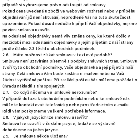
případě si vyhrazujeme právo odstoupit od smlouvy.
Pokud cena uvedená u zboží ve webovém rozhraní nebo v průběhu
objednávání již není aktuální, neprodleně Vás na tuto skutečnost
upozorníme. Pokud dosud nedošlo k přijetí Vaší objednávky, nejsme
povinni smlouvu uzavřít.
Na odeslané objednávky nemá vliv změna ceny, ke které došlo v
mezidobí mezi odesláním objednávky a jejím přijetím z naší strany
podle článku 2.3 těchto obchodních podmínek.
2.6. Máte možnost získat smlouvu v textové podobě?
Smlouva není uzavírána písemně s podpisy smluvních stran. Smlouvu
tvoří tyto obchodní podmínky, Vaše objednávka a její přijetí z naší
strany. Celá smlouva Vám bude zaslána e-mailem nebo na Vaši
žádost vytištěná poštou. Při zasílání poštou Vás můžeme požádat o
úhradu nákladů s tím spojených.
2.7. Co když něčemu ve smlouvě nerozumíte?
V případě dotazu k obchodním podmínkám nebo ke smlouvě nás
můžete kontaktovat telefonicky nebo prostřednictvím e-mailu.
Rádi Vám poskytneme veškeré potřebné informace.
2.8. V jakých jazycích lze smlouvu uzavřít?
Smlouvu lze uzavřít v českém jazyce, ledaže se výslovně
dohodneme na jiném jazyce.
2.9. Je smlouva někde uložena?