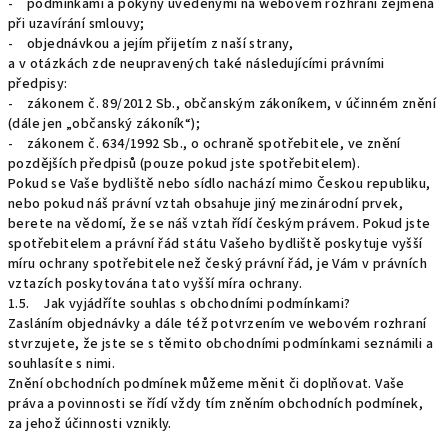
- podmínkami a pokyny uvedenými na webovém rozhraní zejména
při uzavírání smlouvy;
- objednávkou a jejím přijetím z naší strany,
a v otázkách zde neupravených také následujícími právními
předpisy:
- zákonem č. 89/2012 Sb., občanským zákoníkem, v účinném znění
(dále jen „občanský zákoník“);
- zákonem č. 634/1992 Sb., o ochraně spotřebitele, ve znění
pozdějších předpisů (pouze pokud jste spotřebitelem).
Pokud se Vaše bydliště nebo sídlo nachází mimo Českou republiku,
nebo pokud náš právní vztah obsahuje jiný mezinárodní prvek,
berete na vědomí, že se náš vztah řídí českým právem. Pokud jste
spotřebitelem a právní řád státu Vašeho bydliště poskytuje vyšší
míru ochrany spotřebitele než český právní řád, je Vám v právních
vztazích poskytována tato vyšší míra ochrany.
1.5. Jak vyjádříte souhlas s obchodními podmínkami?
Zasláním objednávky a dále též potvrzením ve webovém rozhraní
stvrzujete, že jste se s těmito obchodními podmínkami seznámili a
souhlasíte s nimi.
Znění obchodních podmínek můžeme měnit či doplňovat. Vaše
práva a povinnosti se řídí vždy tím zněním obchodních podmínek,
za jehož účinnosti vznikly.