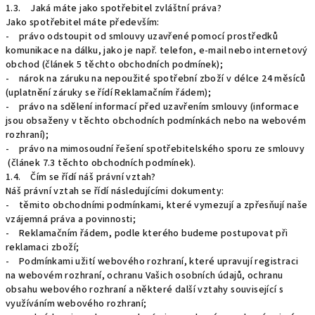
1.3. Jaká máte jako spotřebitel zvláštní práva?
Jako spotřebitel máte především:
- právo odstoupit od smlouvy uzavřené pomocí prostředků
komunikace na dálku, jako je např. telefon, e-mail nebo internetový
obchod (článek 5 těchto obchodních podmínek);
- nárok na záruku na nepoužité spotřební zboží v délce 24 měsíců
(uplatnění záruky se řídí Reklamačním řádem);
- právo na sdělení informací před uzavřením smlouvy (informace
jsou obsaženy v těchto obchodních podmínkách nebo na webovém
rozhraní);
- právo na mimosoudní řešení spotřebitelského sporu ze smlouvy
(článek 7.3 těchto obchodních podmínek).
1.4. Čím se řídí náš právní vztah?
Náš právní vztah se řídí následujícími dokumenty:
- těmito obchodními podmínkami, které vymezují a zpřesňují naše
vzájemná práva a povinnosti;
- Reklamačním řádem, podle kterého budeme postupovat při
reklamaci zboží;
- Podmínkami užití webového rozhraní, které upravují registraci
na webovém rozhraní, ochranu Vašich osobních údajů, ochranu
obsahu webového rozhraní a některé další vztahy související s
využíváním webového rozhraní;