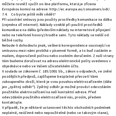
můžete rovněž využít on-line platformu, která je zřízena
Evropskou komisí na adrese: http://ec.europa.eu/consumers/odr/.
7.4. Co byste ještě měli vědět?
Při uzavírání smlouvy jsou použity prostředky komunikace na dálku
(zejména síť internet). Náklady vzniklé při použití prostředků
komunikace na dálku (především náklady na internetové připojení
nebo na telefonní hovory) hradíte sami. Tyto náklady se neliší od
běžné sazby.
Nebude-li dohodnuto jinak, veškerá korespondence související se
smlouvou mezi námi probíhá v písemné formě, a to buď zasláním e-
mailem, doporučeně poštou nebo osobním doručením. Z naší strany
Vám budeme doručovat na adresu elektronické pošty uvedenou v
objednávce nebo ve Vašem uživatelském účtu.
V souladu se zákonem č. 185/2001 Sb., zákon o odpadech, ve znění
pozdějších předpisů, zajišťujeme bezplatné převzetí Vámi
zakoupeného zboží, které je svou povahou elektrozařízením (dále
jen „zpětný odběr“). Zpětný odběr je možné provést odevzdáním
použitého elektrozařízení na naší kontaktní adrese. Před
odevzdáním použitého elektrozařízení nás, prosím, předem
kontaktujte.
V případě, že je některé ustanovení těchto obchodních podmínek
neplatné, neúčinné nebo nepoužitelné (nebo se takovým stane),