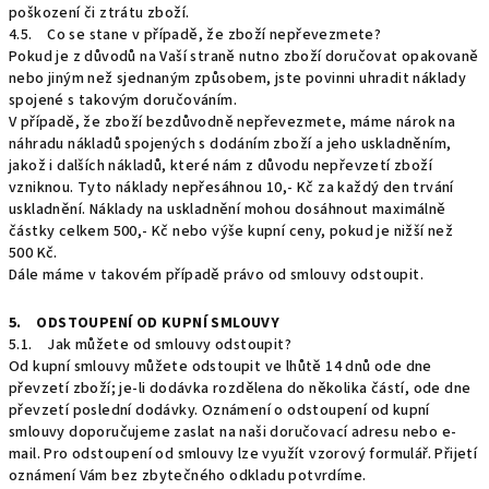
poškození či ztrátu zboží.
4.5. Co se stane v případě, že zboží nepřevezmete?
Pokud je z důvodů na Vaší straně nutno zboží doručovat opakovaně
nebo jiným než sjednaným způsobem, jste povinni uhradit náklady
spojené s takovým doručováním.
V případě, že zboží bezdůvodně nepřevezmete, máme nárok na
náhradu nákladů spojených s dodáním zboží a jeho uskladněním,
jakož i dalších nákladů, které nám z důvodu nepřevzetí zboží
vzniknou. Tyto náklady nepřesáhnou 10,- Kč za každý den trvání
uskladnění. Náklady na uskladnění mohou dosáhnout maximálně
částky celkem 500,- Kč nebo výše kupní ceny, pokud je nižší než
500 Kč.
Dále máme v takovém případě právo od smlouvy odstoupit.
5. ODSTOUPENÍ OD KUPNÍ SMLOUVY
5.1. Jak můžete od smlouvy odstoupit?
Od kupní smlouvy můžete odstoupit ve lhůtě 14 dnů ode dne
převzetí zboží; je-li dodávka rozdělena do několika částí, ode dne
převzetí poslední dodávky. Oznámení o odstoupení od kupní
smlouvy doporučujeme zaslat na naši doručovací adresu nebo e-
mail. Pro odstoupení od smlouvy lze využít vzorový formulář. Přijetí
oznámení Vám bez zbytečného odkladu potvrdíme.