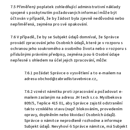
7.5 Přiměřený poplatek zohledňující administrativní náklady
spojené s poskytnutím požadovaných informací může být
účtován v případě, že by žádost byla zjevně nedůvodná nebo
nepřiměřená, zejména pro své opakování.
7.6 V případě, že by se Subjekt údajů domníval, že Správce
provádí zpracování jeho Osobních údajů, které je v rozporu s
ochranou jeho soukromého a osobního života nebo v rozporu s
příslušnými právními předpisy, zejména jsou-li Osobní údaje
nepřesné s ohledem na účel jejich zpracování, může:
7.6.1 požádat Správce o vysvětlení a to e-mailem na
adresu obchod@zabradlistavebnice.cz,
7.6.2 vznést námitku proti zpracování a požadovat e-
mailem zaslaným na adresu JH tech s.r.o. Myslbekova
809/5, Teplice 415 01, aby Správce zajistil odstranění
takto vzniklého stavu (např. blokováním, provedením
opravy, doplněním nebo likvidací Osobních údajů).
Správce o námitce neprodleně rozhodne a informuje
Subjekt údajů. Nevyhoví-li Správce námitce, má Subjekt