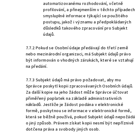
automatizovanému rozhodování, včetně
profilování, a přinejmenším v těchto případech
smysluplné informace týkající se použitého
postupu, jakož i významu a předpokládaných
důsledků takového zpracování pro Subjekt
údajů.
7.7.2 Pokud se Osobní údaje předávají do třetí země
nebo mezinárodní organizaci, má Subjekt údajů právo
být informován o vhodných zárukách, které se vztahují
na předání.
7.7.3 Subjekt údajů má právo požadovat, aby mu
Správce poskytl kopii zpracovávaných Osobních údajů.
Za další kopie na jeho žádost může Správce účtovat
přiměřený poplatek na základě administrativních
nákladů. Jestliže je žádost podána v elektronické
formě, poskytnou se informace v elektronické formě,
která se běžně používá, pokud Subjekt údajů nepožádá
o jiný způsob. Právem získat kopii nesmí být nepříznivě
dotčena práva a svobody jiných osob.