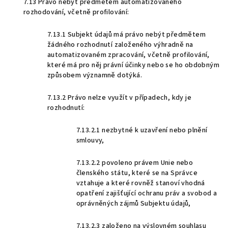
7.13 Právo nebýt předmětem automatizovaného
rozhodování, včetně profilování:
7.13.1 Subjekt údajů má právo nebýt předmětem
žádného rozhodnutí založeného výhradně na
automatizovaném zpracování, včetně profilování,
které má pro něj právní účinky nebo se ho obdobným
způsobem významně dotýká.
7.13.2 Právo nelze využít v případech, kdy je
rozhodnutí:
7.13.2.1 nezbytné k uzavření nebo plnění
smlouvy,
7.13.2.2 povoleno právem Unie nebo
členského státu, které se na Správce
vztahuje a které rovněž stanoví vhodná
opatření zajišťující ochranu práv a svobod a
oprávněných zájmů Subjektu údajů,
7.13.2.3 založeno na výslovném souhlasu