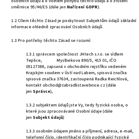
osobních údajů a o volném pohybu těchto údajů a o zrušení
směrnice 95/46/ES (dále jen
Nařízení GDPR
).
1.2 Cílem těchto Zásad je poskytnout Subjektům údajů základní
informace ohledně zpracování Osobních údajů.
1.3 Pro potřeby těchto Zásad se rozumí:
1.3.1 správcem společnost JHtech s.r.o. se sídlem
Teplice, Myslbekova 890/5, 415 01, IČO
05127386, zapsaná v obchodním rejstříku vedeném
Krajským soudem v Ústí nad Labem, spisová značka
spisová značka 37634, zastoupená Radka Reichlová,
kontakt obchod@zabradlistavebnice.cz (dále
jen
Správce
),
1.3.2 subjektem údajů jste Vy, tedy fyzická osoba, o
které jsou zpracovávané Osobní údaje (dále
jen
Subjekt údajů
)
1.3.3 osobním údajem jméno a příjmení, adresa, e-mail,
telefonní číslo, identifikační číslo podnikající fyzické