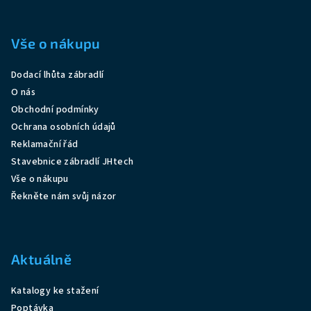
Z
á
p
Vše o nákupu
a
Dodací lhůta zábradlí
t
O nás
í
Obchodní podmínky
Ochrana osobních údajů
Reklamační řád
Stavebnice zábradlí JHtech
Vše o nákupu
Řekněte nám svůj názor
Aktuálně
Katalogy ke stažení
Poptávka