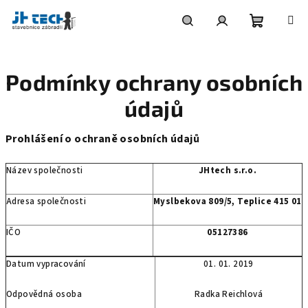
Přejít
na
obsah
Nákupní
Hledat
Přihlášení
Podmínky ochrany osobních
košík
údajů
Prohlášení o ochraně osobních údajů
Název společnosti
JHtech s.r.o.
Adresa společnosti
Myslbekova 809/5, Teplice 415 01
IČO
05127386
Datum vypracování
01. 01. 2019
Odpovědná osoba
Radka Reichlová