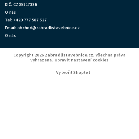
DIČ: CZ05127386
O nás
Tel:
+420 777 587 527
Email:
obchod@zabradlistavebnice.cz
O nás
Copyright 2026
Zabradlistavebnice.cz
. Všechna práva
vyhrazena.
Upravit nastavení cookies
Vytvořil Shoptet