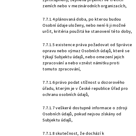
zpřístupněny, zejména příjemci ve třetích
zemích nebo v mezinárodních organizacích,
7.7.1.4 plánovaná doba, po kterou budou
Osobní údaje uloženy, nebo není-li ji možné
určit, kritéria použitá ke stanovení této doby,
7.7.1.5 existence práva požadovat od Správce
opravu nebo výmaz Osobních údajů, které se
týkají Subjektu údajů, nebo omezení jejich
zpracování a nebo vznést námitku proti
tomuto zpracování,
7.7.1.6 právo podat stížnost u dozorového
úřadu, kterým je v České republice Úřad pro
ochranu osobních údajů,
7.7.1.7 veškeré dostupné informace o zdroji
Osobních údajů, pokud nejsou získány od
Subjektu údajů,
7.7.1.8 skutečnost, že dochází k