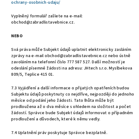
ochrany-osobnich-udaju/
Vyplněný formulář zašlete na e-mail:
obchod@zabradlistavebnice.cz.
NEBO
Svá práva může Subjekt údajů uplatnit elektronicky zasláním
zprávy na e-mail obchod@zabradlistavebnice.cz nebo ústně
zavoláním na telefonní číslo 777 587 527. Další možností je
odeslání písemné žádosti na adresu: JHtech s.r.o. Myslbekova
809/5, Teplice 415 01.
7.3 Vyjádření a další informace o přijatých opatřeních budou
Subjektu údajů poskytnuty co nejdříve, nejpozději do jednoho
měsíce od podání jeho žádosti. Tato lhůta může být
prodloužena až o dva měsíce s ohledem na složitost a počet
žádostí. Správce bude Subjekt údajů informovat o případném
prodloužení a důvodech, které k němu vedly.
7.4 Uplatnění práv poskytuje Správce bezplatně.