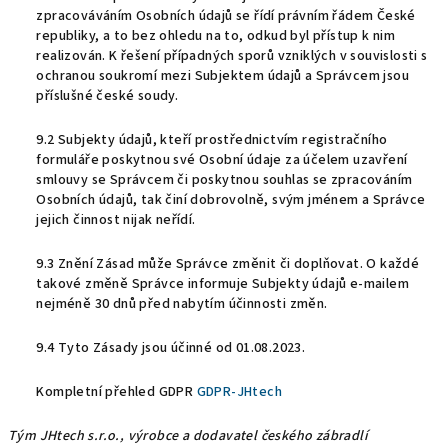
zpracováváním Osobních údajů se řídí právním řádem České
republiky, a to bez ohledu na to, odkud byl přístup k nim
realizován. K řešení případných sporů vzniklých v souvislosti s
ochranou soukromí mezi Subjektem údajů a Správcem jsou
příslušné české soudy.
9.2 Subjekty údajů, kteří prostřednictvím registračního
formuláře poskytnou své Osobní údaje za účelem uzavření
smlouvy se Správcem či poskytnou souhlas se zpracováním
Osobních údajů, tak činí dobrovolně, svým jménem a Správce
jejich činnost nijak neřídí.
9.3 Znění Zásad může Správce změnit či doplňovat. O každé
takové změně Správce informuje Subjekty údajů e-mailem
nejméně 30 dnů před nabytím účinnosti změn.
9.4 Tyto Zásady jsou účinné od 01.08.2023.
Kompletní přehled GDPR
GDPR-JHtech
Tým JHtech s.r.o., výrobce a dodavatel českého zábradlí