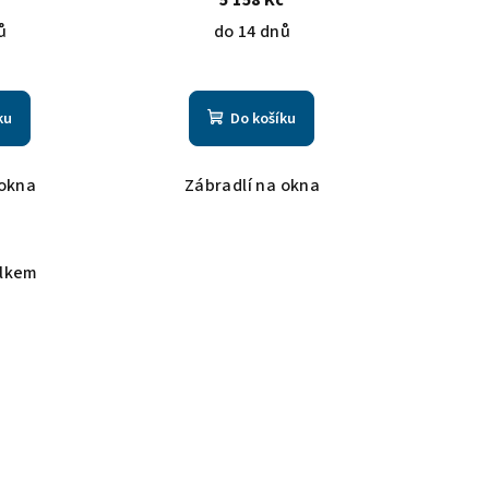
ů
do 14 dnů
ku
Do košíku
 okna
Zábradlí na okna
elkem