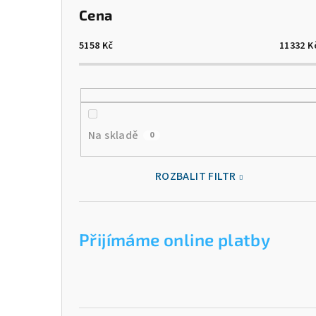
Cena
5158
Kč
11332
K
Na skladě
0
ROZBALIT FILTR
Přijímáme online platby