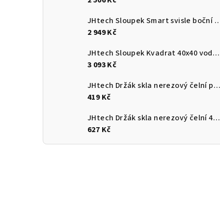
2 506 Kč
JHtech Sloupek Smart svisle bo
2 949 Kč
JHtech Sloupek Kvadrat 40x40 vodorovně boční DKB
3 093 Kč
JHtech Držák skla nerezový čelní průměr 60mm rad
419 Kč
JHtech Držák skla nerezový čelní 40x40mm pro jekl
627 Kč