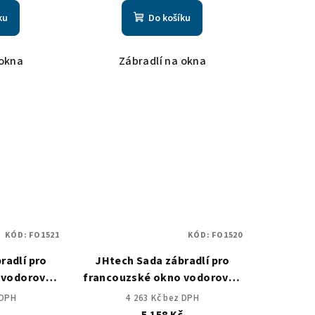
ku
Do košíku
 okna
Zábradlí na okna
KÓD:
FO1521
KÓD:
FO1520
radlí pro
JHtech Sada zábradlí pro
 vodorovná
francouzské okno vodorovná
m, žz
výplň 900mm, žz
 DPH
4 263 Kč bez DPH
č
5 158 Kč