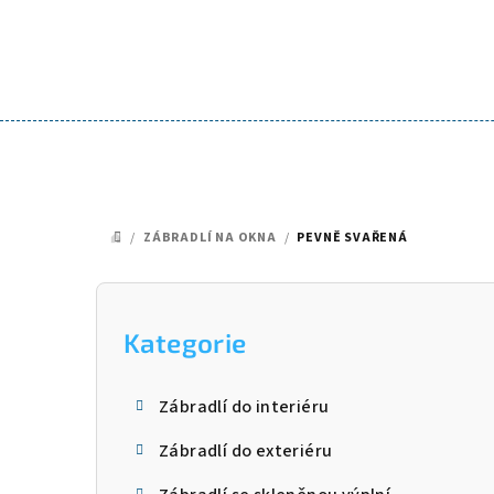
Přejít
na
obsah
/
ZÁBRADLÍ NA OKNA
/
PEVNĚ SVAŘENÁ
DOMŮ
P
o
Kategorie
Přeskočit
kategorie
s
Zábradlí do interiéru
t
Zábradlí do exteriéru
r