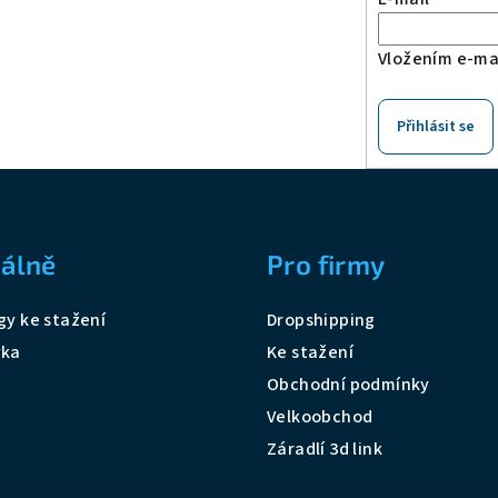
Vložením e-mai
Přihlásit se
álně
Pro firmy
gy ke stažení
Dropshipping
vka
Ke stažení
Obchodní podmínky
Velkoobchod
Záradlí 3d link