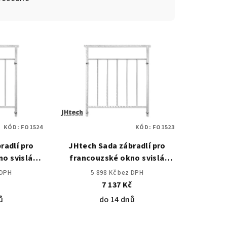
KÓD:
FO1524
KÓD:
FO1523
radlí pro
JHtech Sada zábradlí pro
o svislá
francouzské okno svislá
m, žz
výplň 870mm, žz
 DPH
5 898 Kč bez DPH
č
7 137 Kč
ů
do 14 dnů