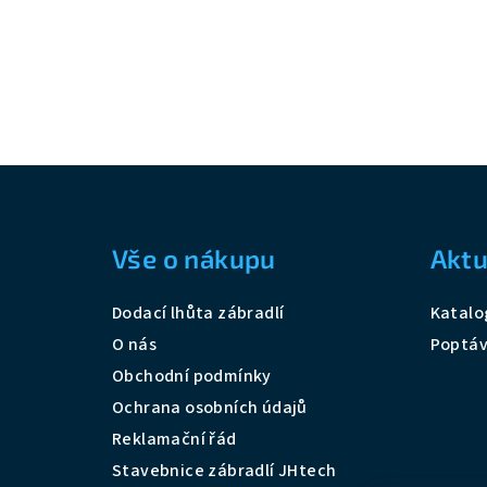
Z
á
Vše o nákupu
Aktu
p
a
Dodací lhůta zábradlí
Katalo
t
O nás
Poptá
Obchodní podmínky
í
Ochrana osobních údajů
Reklamační řád
Stavebnice zábradlí JHtech