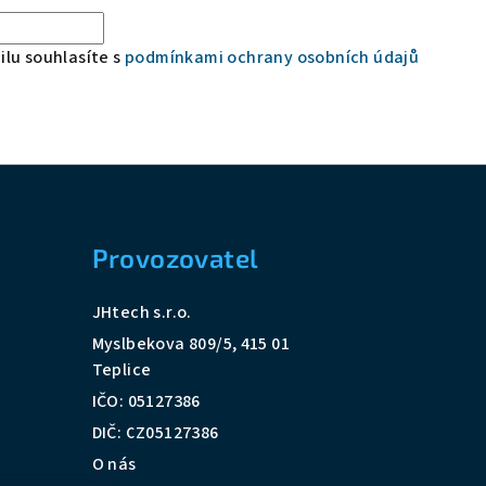
lu souhlasíte s
podmínkami ochrany osobních údajů
Provozovatel
JHtech s.r.o.
Myslbekova 809/5, 415 01
Teplice
IČO: 05127386
DIČ: CZ05127386
O nás