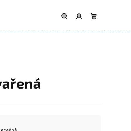
Hledat
Přihlášení
Nákupní
košík
vařená
becedně