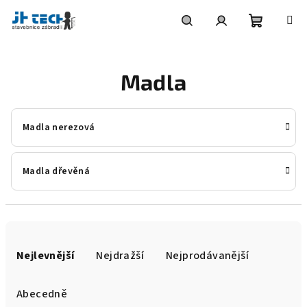
Přejít
na
obsah
Nákupní
Hledat
Přihlášení
Madla
košík
Madla nerezová
Madla dřevěná
Ř
a
Nejlevnější
Nejdražší
Nejprodávanější
z
e
Abecedně