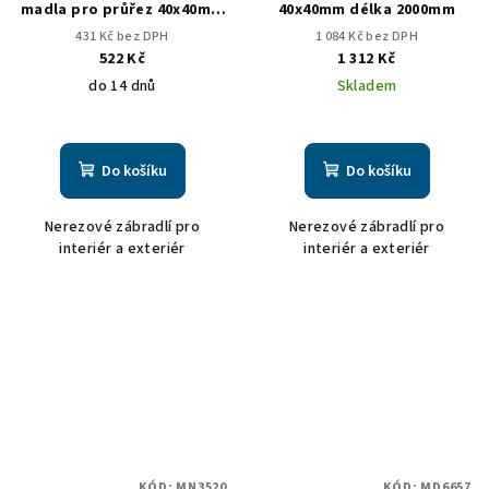
madla pro průřez 40x40mm
40x40mm délka 2000mm
stavitelný
431 Kč bez DPH
1 084 Kč bez DPH
522 Kč
1 312 Kč
do 14 dnů
Skladem
Do košíku
Do košíku
Nerezové zábradlí pro
Nerezové zábradlí pro
interiér a exteriér
interiér a exteriér
KÓD:
MN3520
KÓD:
MD6657