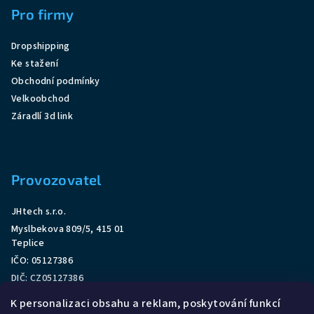
Pro firmy
Dropshipping
Ke stažení
Obchodní podmínky
Velkoobchod
Záradlí 3d link
Provozovatel
JHtech s.r.o.
Myslbekova 809/5, 415 01
Teplice
IČO: 05127386
DIČ: CZ05127386
O nás
K personalizaci obsahu a reklam, poskytování funkcí
Tel:
+420 777 587 527