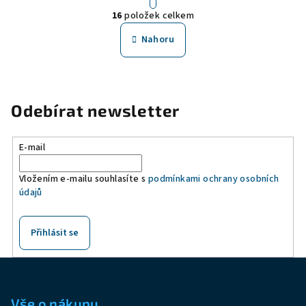
O
r
16
položek celkem
á
v
n
l
Nahoru
k
á
o
d
v
a
á
n
c
Odebírat newsletter
í
í
p
r
E-mail
v
k
Vložením e-mailu souhlasíte s
podmínkami ochrany osobních
údajů
y
v
ý
Přihlásit se
p
i
Z
s
á
u
p
Vše o nákupu