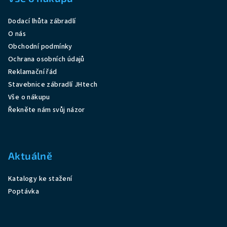
a
Dodací lhůta zábradlí
t
O nás
í
Obchodní podmínky
Ochrana osobních údajů
Reklamační řád
Stavebnice zábradlí JHtech
Vše o nákupu
Řekněte nám svůj názor
Aktuálně
Katalogy ke stažení
Poptávka