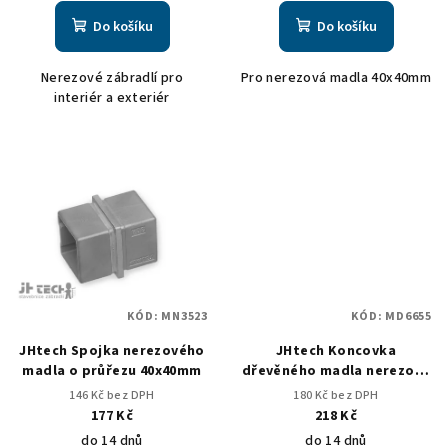
ů
Do košíku
Do košíku
Nerezové zábradlí pro
Pro nerezová madla 40x40mm
interiér a exteriér
KÓD:
MN3523
KÓD:
MD6655
JHtech Spojka nerezového
JHtech Koncovka
madla o průřezu 40x40mm
dřevěného madla nerezová
o průřezu 40x40mm
146 Kč bez DPH
180 Kč bez DPH
177 Kč
218 Kč
do 14 dnů
do 14 dnů