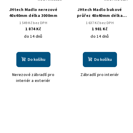
JHtech Madlo nerezové
JHtech Madlo bukové
40x40mm délka 3000mm
průřez 40x40mm délka
2500mm
1 549 Kč bez DPH
1 637 Kč bez DPH
1 874 Kč
1 981 Kč
do 14 dnů
do 14 dnů
Do košíku
Do košíku
Nerezové zábradlí pro
Zábradlí pro interiér
interiér a exteriér