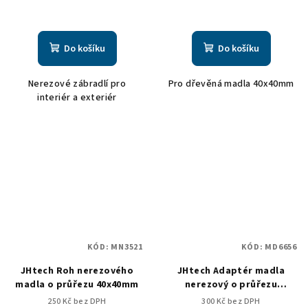
Do košíku
Do košíku
Nerezové zábradlí pro
Pro dřevěná madla 40x40mm
interiér a exteriér
KÓD:
MN3521
KÓD:
MD6656
JHtech Roh nerezového
JHtech Adaptér madla
madla o průřezu 40x40mm
nerezový o průřezu
40x40mm
250 Kč bez DPH
300 Kč bez DPH