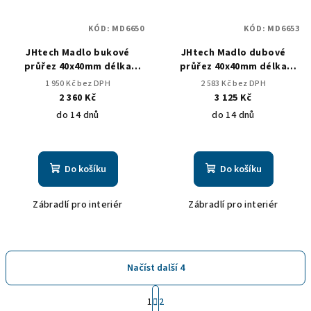
KÓD:
MD6650
KÓD:
MD6653
JHtech Madlo bukové
JHtech Madlo dubové
průřez 40x40mm délka
průřez 40x40mm délka
3000mm
2000mm
1 950 Kč bez DPH
2 583 Kč bez DPH
2 360 Kč
3 125 Kč
do 14 dnů
do 14 dnů
Do košíku
Do košíku
Zábradlí pro interiér
Zábradlí pro interiér
Načíst další 4
S
1
2
t