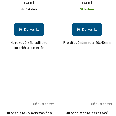
303 Kč
363 Kč
do 14 dnů
Skladem
Do košíku
Do košíku
Nerezové zábradlí pro
Pro dřevěná madla 40x40mm
interiér a exteriér
KÓD:
MN3522
KÓD:
MN3519
JHtech Kloub nerezového
JHtech Madlo nerezové