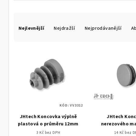
Ř
Nejlevnější
Nejdražší
Nejprodávanější
A
a
z
V
e
ý
n
p
í
i
p
s
r
KÓD:
VV3312
p
o
JHtech Koncovka výplně
JHtech Kon
r
d
plastová o průměru 12mm
nerezového ma
o
průměr 42,4/2
u
3 Kč bez DPH
14 Kč bez 