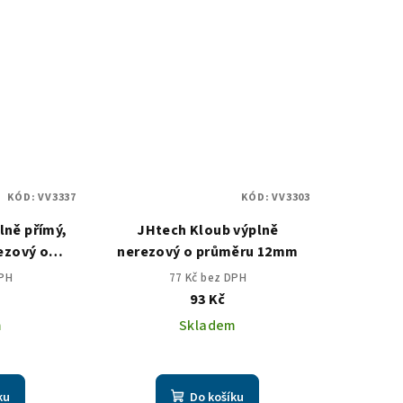
KÓD:
VV3337
KÓD:
VV3303
lně přímý,
JHtech Kloub výplně
ezový o
nerezový o průměru 12mm
pro jekl
DPH
77 Kč bez DPH
93 Kč
m
Skladem
ku
Do košíku