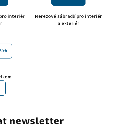
pro interiér
Nerezové zábradlí pro interiér
ér
a exteriér
ších
elkem
u
at newsletter