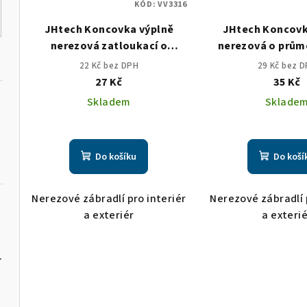
KÓD:
VV3316
JHtech Koncovka výplně
JHtech Koncovk
nerezová zatloukací o
nerezová o prů
průměru 12x1,5mm
kulička 1
22 Kč bez DPH
29 Kč bez 
27 Kč
35 Kč
Skladem
Sklade
Do košíku
Do koší
Nerezové zábradlí pro interiér
Nerezové zábradlí 
a exteriér
a exteri
ční PFJ