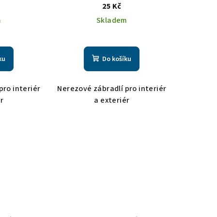
25 Kč
m
Skladem
ku
Do košíku
pro interiér
Nerezové zábradlí pro interiér
ér
a exteriér