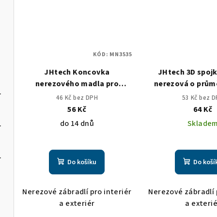
J
KÓD:
MN3535
J
JHtech Koncovka
JHtech 3D spojk
nerezového madla pro
nerezová o prů
ční DFJ
průměr 42,4/2mm zaoblená
46 Kč bez DPH
53 Kč bez 
56 Kč
64 Kč
do 14 dnů
Sklade
ční DOJ
ční POJ
Do košíku
Do koší
Nerezové zábradlí pro interiér
Nerezové zábradlí 
a exteriér
a exteri