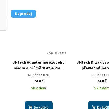
ius
Doprodej
KÓD:
MN3538
JHtech Adaptér nerezového
JHtech Držák výp
madla o průměru 42,4/2mm
převlečný, ner
M8
průměru 12 mm 
61 Kč bez DPH
61 Kč bez 
74 Kč
74 Kč
Skladem
Sklade
Do košíku
Do koší