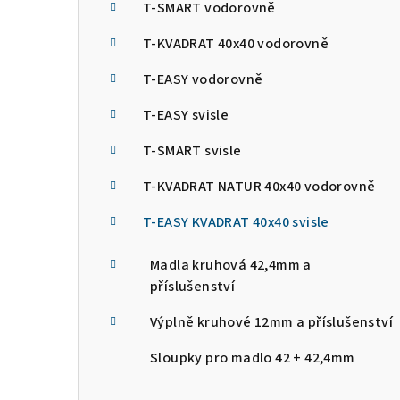
a
T-SMART vodorovně
n
T-KVADRAT 40x40 vodorovně
n
T-EASY vodorovně
í
T-EASY svisle
p
T-SMART svisle
a
T-KVADRAT NATUR 40x40 vodorovně
n
T-EASY KVADRAT 40x40 svisle
e
Madla kruhová 42,4mm a
l
příslušenství
Výplně kruhové 12mm a příslušenství
Sloupky pro madlo 42 + 42,4mm