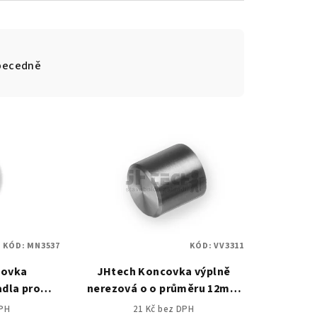
becedně
KÓD:
MN3537
KÓD:
VV3311
covka
JHtech Koncovka výplně
dla pro
nerezová o o průměru 12mm
mm plast
váleček 15x15mm
DPH
21 Kč bez DPH