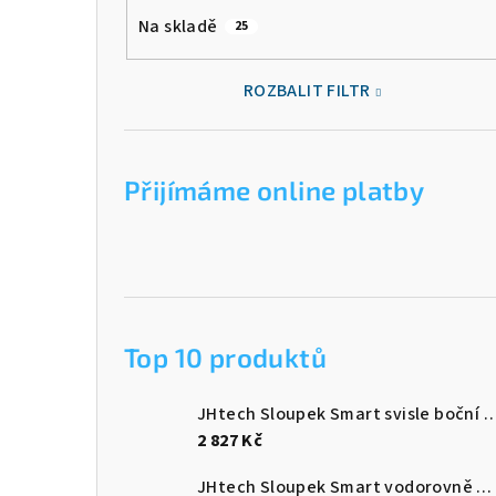
Na skladě
25
ROZBALIT FILTR
Přijímáme online platby
Top 10 produktů
JHtech Sloupek Smart svisle bo
2 827 Kč
JHtech Sloupek Smart vodorovně boční DON