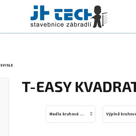
 SVISLE
T-EASY KVADRAT
Madla kruhová 42,4mm a příslušenství