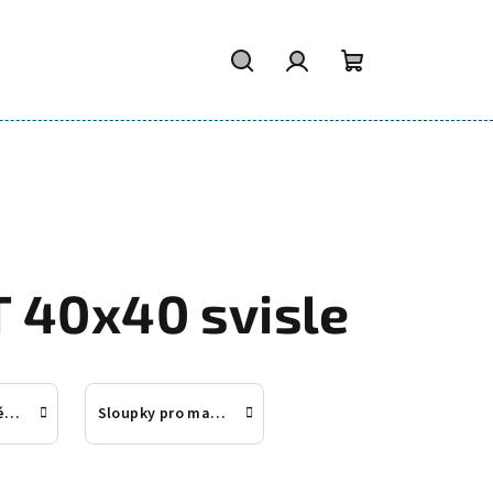
Hledat
Přihlášení
Nákupní
košík
 40x40 svisle
Výplně kruhové 12mm a příslušenství
Sloupky pro madlo 42 + 42,4mm