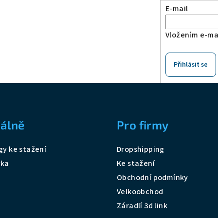
E-mail
p
r
Vložením e-mai
v
k
y
Přihlásit se
v
ý
p
i
álně
Pro firmy
s
u
gy ke stažení
Dropshipping
vka
Ke stažení
Obchodní podmínky
Velkoobchod
Záradlí 3d link