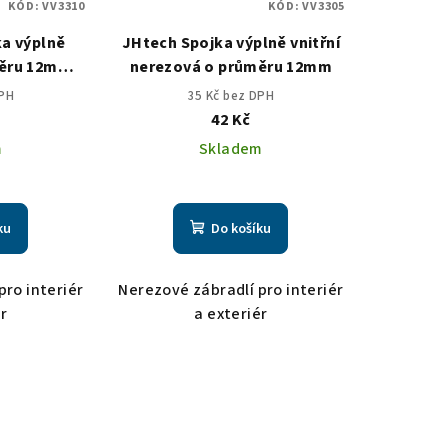
KÓD:
VV3310
KÓD:
VV3305
a výplně
JHtech Spojka výplně vnitřní
měru 12mm
nerezová o průměru 12mm
8mm
DPH
35 Kč bez DPH
42 Kč
m
Skladem
ku
Do košíku
pro interiér
Nerezové zábradlí pro interiér
ér
a exteriér