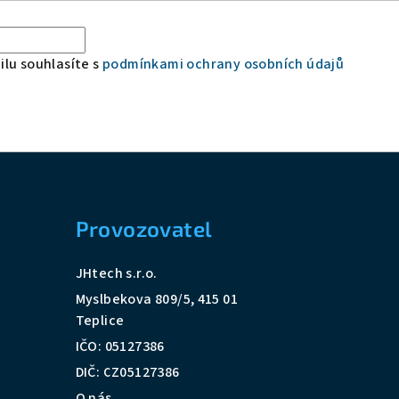
lu souhlasíte s
podmínkami ochrany osobních údajů
Provozovatel
JHtech s.r.o.
Myslbekova 809/5, 415 01
Teplice
IČO: 05127386
DIČ: CZ05127386
O nás