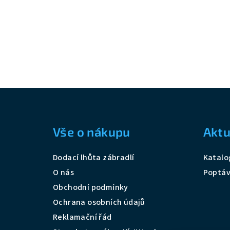
Z
á
Vše o nákupu
Aktu
p
a
Dodací lhůta zábradlí
Katalo
t
O nás
Poptá
Obchodní podmínky
í
Ochrana osobních údajů
Reklamační řád