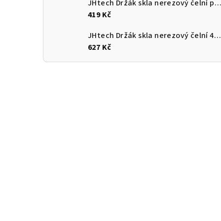
JHtech Držák skla nerezový čelní průměr 60mm rad
419 Kč
JHtech Držák skla nerezový čelní 40x40mm pro jekl
627 Kč