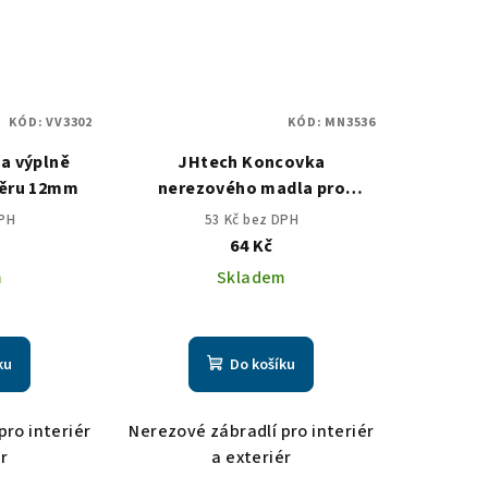
KÓD:
VV3302
KÓD:
MN3536
a výplně
JHtech Koncovka
měru 12mm
nerezového madla pro
průměr 42,4/2mm rovná
DPH
53 Kč bez DPH
64 Kč
m
Skladem
ku
Do košíku
pro interiér
Nerezové zábradlí pro interiér
ér
a exteriér