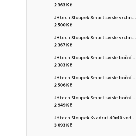
2 363 Kč
JHtech Sloupek Smart svisle vrchní VO
2 500 Kč
JHtech Sloupek Smart svisle vrchní VF
2 367 Kč
JHtech Sloupek Smart svisle bo
2 383 Kč
JHtech Sloupek Smart svisle bo
2 506 Kč
JHtech Sloupek Smart svisle bo
2 949 Kč
JHtech Sloupek Kvadrat 40x40 vodorovně boční DKB
3 093 Kč