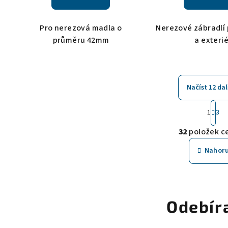
Pro nerezová madla o
Nerezové zábradlí 
průměru 42mm
a exteri
Načíst 12 dal
S
1
3
t
O
r
32
položek c
v
á
Nahor
n
l
k
á
o
d
v
a
á
Odebír
c
n
í
í