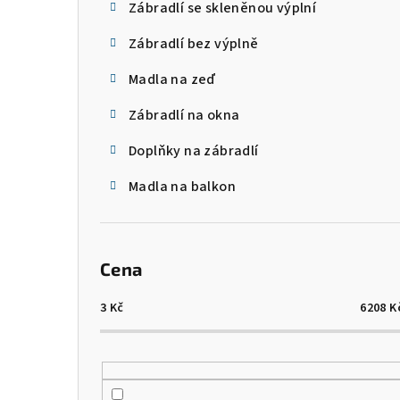
Zábradlí se skleněnou výplní
Zábradlí bez výplně
Madla na zeď
Zábradlí na okna
Doplňky na zábradlí
Madla na balkon
Cena
3
Kč
6208
K