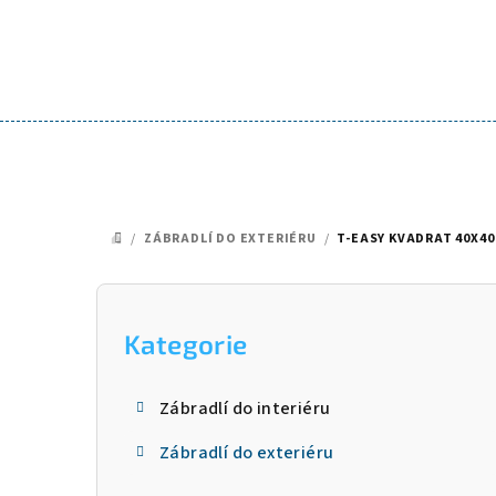
Přejít
na
obsah
/
ZÁBRADLÍ DO EXTERIÉRU
/
T-EASY KVADRAT 40X40
DOMŮ
P
o
Kategorie
Přeskočit
kategorie
s
Zábradlí do interiéru
t
Zábradlí do exteriéru
r