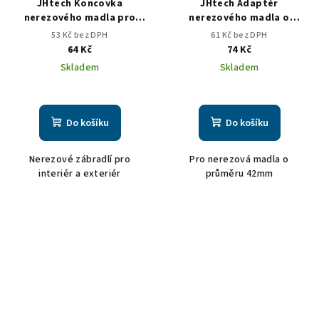
JHtech Koncovka
JHtech Adaptér
nerezového madla pro
nerezového madla o
průměr 42,4/2mm rovná
průměru 42,4/2mm M8
53 Kč bez DPH
61 Kč bez DPH
64 Kč
74 Kč
Skladem
Skladem
Do košíku
Do košíku
Nerezové zábradlí pro
Pro nerezová madla o
interiér a exteriér
průměru 42mm