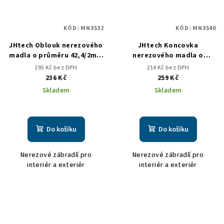
KÓD:
MN3532
KÓD:
MN3540
JHtech Oblouk nerezového
JHtech Koncovka
madla o průměru 42,4/2mm
nerezového madla o
oblý
průměru 42,4/2mm oblouk
195 Kč bez DPH
214 Kč bez DPH
236 Kč
259 Kč
Skladem
Skladem
Do košíku
Do košíku
Nerezové zábradlí pro
Nerezové zábradlí pro
interiér a exteriér
interiér a exteriér