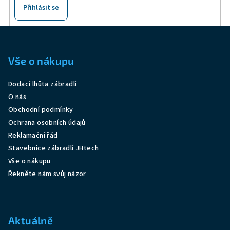
ý
Přihlásit se
p
i
Z
s
á
u
p
Vše o nákupu
a
Dodací lhůta zábradlí
t
O nás
í
Obchodní podmínky
Ochrana osobních údajů
Reklamační řád
Stavebnice zábradlí JHtech
Vše o nákupu
Řekněte nám svůj názor
Aktuálně