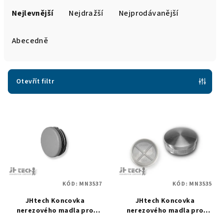
a
Nejlevnější
Nejdražší
Nejprodávanější
z
e
Abecedně
n
í
p
Otevřít filtr
r
V
o
ý
d
p
u
i
k
s
t
p
ů
KÓD:
MN3537
KÓD:
MN3535
r
JHtech Koncovka
JHtech Koncovka
o
nerezového madla pro
nerezového madla pro
d