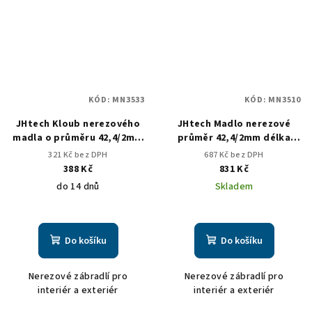
KÓD:
MN3533
KÓD:
MN3510
JHtech Kloub nerezového
JHtech Madlo nerezové
madla o průměru 42,4/2mm
průměr 42,4/2mm délka
stavitelný
1500mm
321 Kč bez DPH
687 Kč bez DPH
388 Kč
831 Kč
do 14 dnů
Skladem
Do košíku
Do košíku
Nerezové zábradlí pro
Nerezové zábradlí pro
interiér a exteriér
interiér a exteriér