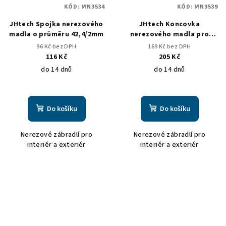
KÓD:
MN3534
KÓD:
MN3539
JHtech Spojka nerezového
JHtech Koncovka
madla o průměru 42,4/2mm
nerezového madla pro
průměr 42,4/2mm kulička
96 Kč bez DPH
169 Kč bez DPH
44mm
116 Kč
205 Kč
do 14 dnů
do 14 dnů
Do košíku
Do košíku
Nerezové zábradlí pro
Nerezové zábradlí pro
interiér a exteriér
interiér a exteriér