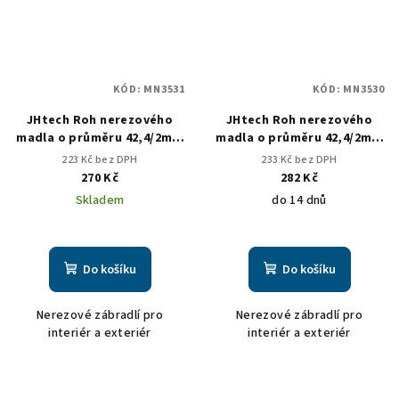
KÓD:
MN3531
KÓD:
MN3530
JHtech Roh nerezového
JHtech Roh nerezového
madla o průměru 42,4/2mm
madla o průměru 42,4/2mm
oblý
ostrý
223 Kč bez DPH
233 Kč bez DPH
270 Kč
282 Kč
Skladem
do 14 dnů
Do košíku
Do košíku
Nerezové zábradlí pro
Nerezové zábradlí pro
interiér a exteriér
interiér a exteriér