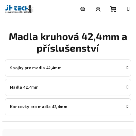
Přejít
na
obsah
Nákupní
Hledat
Přihlášení
Madla kruhová 42,4mm a
košík
příslušenství
Spojky pro madla 42,4mm
Madla 42,4mm
Koncovky pro madla 42,4mm
Ř