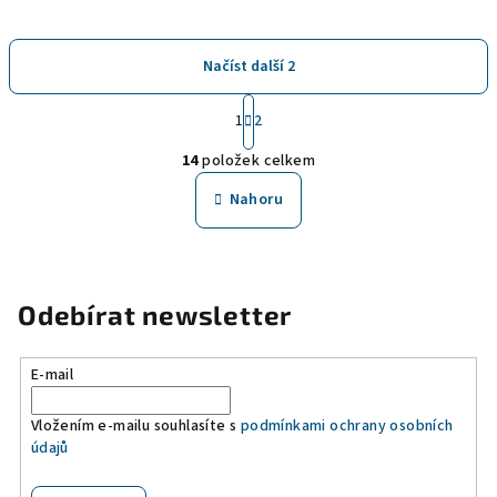
Načíst další 2
S
1
2
t
O
r
14
položek celkem
á
v
n
l
Nahoru
k
á
o
d
v
a
á
n
c
Odebírat newsletter
í
í
p
r
E-mail
v
k
Vložením e-mailu souhlasíte s
podmínkami ochrany osobních
údajů
y
v