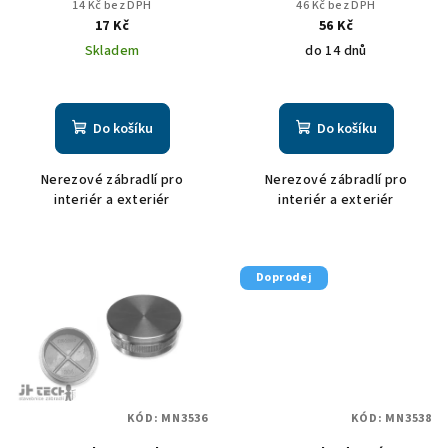
průměr 42,4/2mm plast
průměr 42,4/2mm zaoblená
14 Kč bez DPH
46 Kč bez DPH
u
17 Kč
56 Kč
k
Skladem
do 14 dnů
t
ů
Do košíku
Do košíku
Nerezové zábradlí pro
Nerezové zábradlí pro
interiér a exteriér
interiér a exteriér
Doprodej
KÓD:
MN3536
KÓD:
MN3538