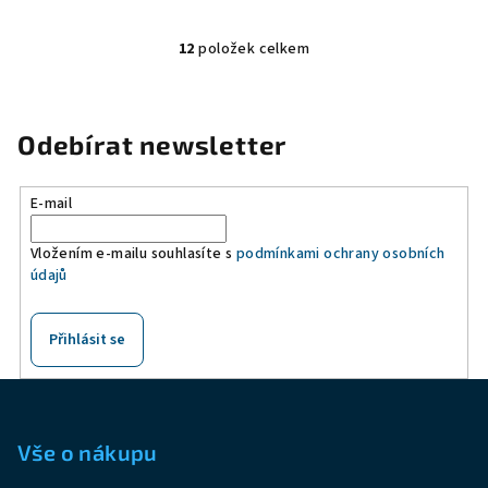
12
položek celkem
O
v
l
á
Odebírat newsletter
d
a
E-mail
c
í
Vložením e-mailu souhlasíte s
podmínkami ochrany osobních
p
údajů
r
v
k
Přihlásit se
y
v
Z
ý
á
p
p
Vše o nákupu
i
a
s