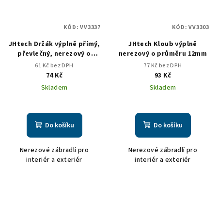
KÓD:
VV3337
KÓD:
VV3303
JHtech Držák výplně přímý,
JHtech Kloub výplně
převlečný, nerezový o
nerezový o průměru 12mm
průměru 12 mm pro jekl
61 Kč bez DPH
77 Kč bez DPH
74 Kč
93 Kč
Skladem
Skladem
Do košíku
Do košíku
Nerezové zábradlí pro
Nerezové zábradlí pro
interiér a exteriér
interiér a exteriér