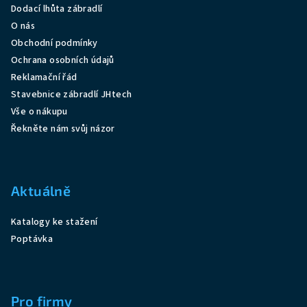
Dodací lhůta zábradlí
u
t
O nás
í
Obchodní podmínky
Ochrana osobních údajů
Reklamační řád
Stavebnice zábradlí JHtech
Vše o nákupu
Řekněte nám svůj názor
Aktuálně
Katalogy ke stažení
Poptávka
Pro firmy