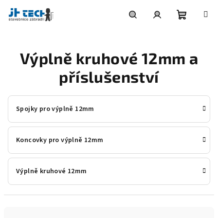
Přejít
na
obsah
Nákupní
Hledat
Přihlášení
Výplně kruhové 12mm a
košík
příslušenství
Spojky pro výplně 12mm
Koncovky pro výplně 12mm
Výplně kruhové 12mm
Ř