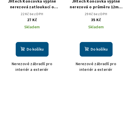
JHtech Koncovka výplně
JHtech Koncovka výplně
nerezová zatloukací o
nerezová o průměru 12mm
průměru 12x1,5mm
kulička 18mm
22 Kč bez DPH
29 Kč bez DPH
27 Kč
35 Kč
Skladem
Skladem
Do košíku
Do košíku
Nerezové zábradlí pro
Nerezové zábradlí pro
interiér a exteriér
interiér a exteriér