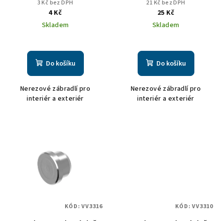
12mm váleček 15x15mm
3 Kč bez DPH
21 Kč bez DPH
u
4 Kč
25 Kč
k
Skladem
Skladem
t
ů
Do košíku
Do košíku
Nerezové zábradlí pro
Nerezové zábradlí pro
interiér a exteriér
interiér a exteriér
KÓD:
VV3316
KÓD:
VV3310