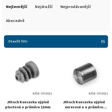
a
Nejlevnější
Nejdražší
Nejprodávanější
z
e
Abecedně
n
í
p
Otevřít filtr
r
V
o
ý
d
p
u
i
k
s
t
p
ů
KÓD:
VV3312
KÓD:
VV3311
r
JHtech Koncovka výplně
JHtech Koncovka výplně
o
plastová o průměru 12mm
nerezová o o průměru
d