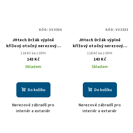
KÓD:
VV3334
KÓD:
VV3333
JHtech Držák výplně
JHtech Držák výplně
křížový otočný nerezový o
křížový otočný nerezový o
průměru 12mm radius,
průměru 12mm radius.
118 Kč bez DPH
118 Kč bez DPH
uzavřený
otevřený
143 Kč
143 Kč
Skladem
Skladem
Do košíku
Do košíku
Nerezové zábradlí pro
Nerezové zábradlí pro
interiér a exteriér
interiér a exteriér