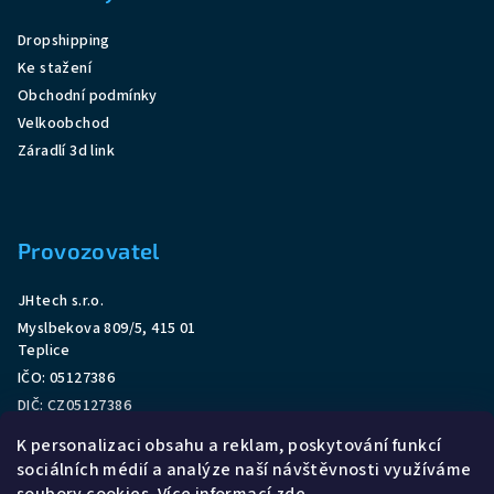
Dropshipping
Ke stažení
Obchodní podmínky
Velkoobchod
Záradlí 3d link
Provozovatel
JHtech s.r.o.
Myslbekova 809/5, 415 01
Teplice
IČO: 05127386
DIČ: CZ05127386
O nás
K personalizaci obsahu a reklam, poskytování funkcí
Tel:
+420 777 587 527
sociálních médií a analýze naší návštěvnosti využíváme
Email:
obchod@zabradlistavebnice.cz