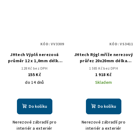
KÓD:
VV3309
KÓD:
VS3411
JHtech Výplň nerezová
JHtech Rýgl mříže nerezový
průměr 12 x 1,0mm délka
průřez 20x20mm délka
784mm
1480mm 2ks v balení
128 Kč bez DPH
1 585 Kč bez DPH
155 Kč
1 918 Kč
do 14 dnů
Skladem
Do košíku
Do košíku
Nerezové zábradlí pro
Nerezové zábradlí pro
interiér a exteriér
interiér a exteriér