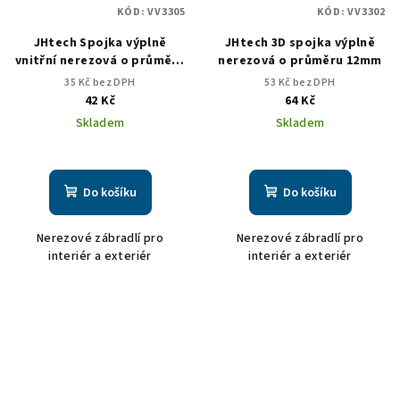
KÓD:
VV3305
KÓD:
VV3302
JHtech Spojka výplně
JHtech 3D spojka výplně
vnitřní nerezová o průměru
nerezová o průměru 12mm
12mm
35 Kč bez DPH
53 Kč bez DPH
42 Kč
64 Kč
Skladem
Skladem
Do košíku
Do košíku
Nerezové zábradlí pro
Nerezové zábradlí pro
interiér a exteriér
interiér a exteriér